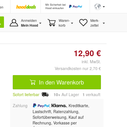
Mit Sicherheit bei
en
Hood einkaufen
Anmelden
Waren-
Merk-
Mein Hood
korb
zettel
12,90 €
inkl. MwSt.
Versandkosten nur 2,70 €
In den Warenkorb
Sofort lieferbar
10+
Auf Lager
1
 verkauft
Zahlung
,
, Kreditkarte,
Lastschrift, Ratenzahlung,
Sofortüberweisung,
Kauf auf
Rechnung, Vorkasse per