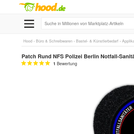
Hood
›
Büro & Schreibwaren
›
Bastel- & Künstlerbedarf
›
Applik
Patch Rund NFS Polizei Berlin Notfall-Sanit
1
Bewertung