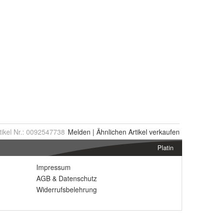
tikel Nr.:
0092547738
Melden
|
Ähnlichen
Artikel verkaufen
Platin
Impressum
AGB
&
Datenschutz
Widerrufsbelehrung