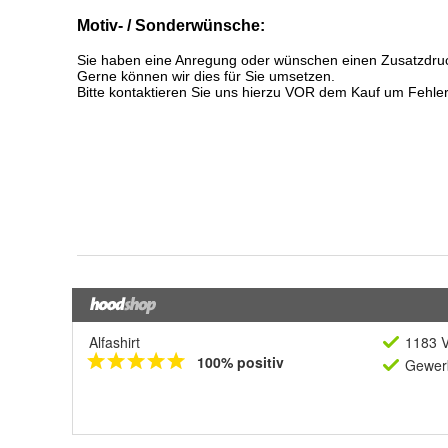
Alfashirt
1183 V
100% positiv
Gewerb