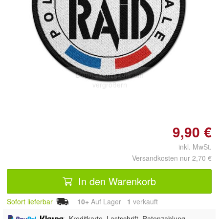
Doppelt antippen zum
vergrößern
9,90 €
inkl. MwSt.
Versandkosten nur 2,70 €
In den Warenkorb
Sofort lieferbar
10+
Auf Lager
1
 verkauft
,
, Kreditkarte, Lastschrift, Ratenzahlung,