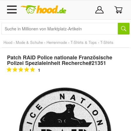
Hood
›
Mode & Schuhe
›
Herrenmode
›
T-Shirts & Tops
›
T-Shirts
Patch RAID Police nationale Französische
Polizei Spezialeinheit Recherche#21351
1