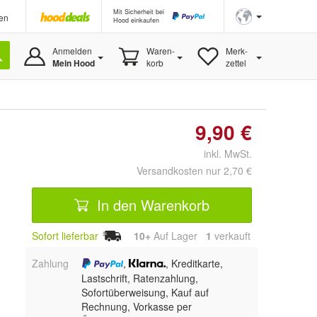
Mit Sicherheit bei
en
Hood einkaufen
Anmelden
Waren-
Merk-
Mein Hood
korb
zettel
9,90 €
inkl. MwSt.
Versandkosten nur 2,70 €
In den Warenkorb
Sofort lieferbar
10+
Auf Lager
1
 verkauft
Zahlung
,
, Kreditkarte,
Lastschrift, Ratenzahlung,
Sofortüberweisung,
Kauf auf
Rechnung, Vorkasse per