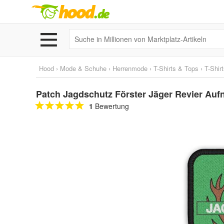
Hood
›
Mode & Schuhe
›
Herrenmode
›
T-Shirts & Tops
›
T-Shir
Patch Jagdschutz Förster Jäger Revier Au
1
Bewertung