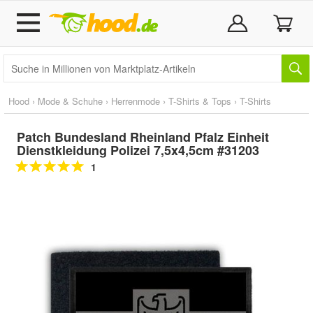
Hood
›
Mode & Schuhe
›
Herrenmode
›
T-Shirts & Tops
›
T-Shirts
Patch Bundesland Rheinland Pfalz Einheit
Dienstkleidung Polizei 7,5x4,5cm #31203
1