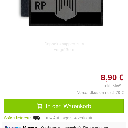
Doppelt antippen zum
vergrößern
8,90 €
inkl. MwSt.
Versandkosten nur 2,70 €
In den Warenkorb
Sofort lieferbar
10+
Auf Lager
4
 verkauft
,
, Kreditkarte, Lastschrift, Ratenzahlung,