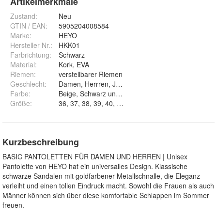
Artikelmerkmale
Zustand:
Neu
GTIN / EAN:
5905204008584
Marke:
HEYO
Hersteller Nr.:
HKK01
Farbrichtung
:
Schwarz
Material
:
Kork, EVA
Riemen
:
verstellbarer Riemen
Geschlecht
:
Damen, Herrren, Jungen
Farbe
:
Beige, Schwarz und Braun
Größe
:
36, 37, 38, 39, 40, 41, 42, 43, 44 und 45
Kurzbeschreibung
BASIC PANTOLETTEN FÜR DAMEN UND HERREN | Unisex
Pantolette von HEYO hat ein universalles Design. Klassische
schwarze Sandalen mit goldfarbener Metallschnalle, die Eleganz
verleiht und einen tollen Eindruck macht. Sowohl die Frauen als auch
Männer können sich über diese komfortable Schlappen im Sommer
freuen.