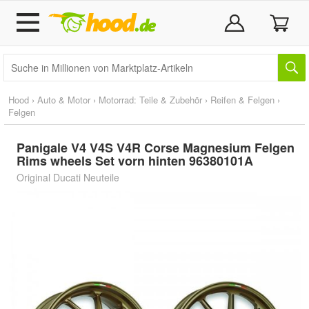
Hood
›
Auto & Motor
›
Motorrad: Teile & Zubehör
›
Reifen & Felgen
›
Felgen
Panigale V4 V4S V4R Corse Magnesium Felgen
Rims wheels Set vorn hinten 96380101A
Original Ducati Neuteile