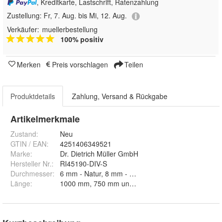
, Kreditkarte, Lastschrift, Ratenzahlung
Zustellung:
Fr, 7. Aug. bis Mi, 12. Aug.
Verkäufer:
muellerbestellung
100% positiv
Merken
Preis vorschlagen
Teilen
Produktdetails
Zahlung, Versand & Rückgabe
Artikelmerkmale
Zustand:
Neu
GTIN / EAN:
4251406349521
Marke:
Dr. Dietrich Müller GmbH
Hersteller Nr.:
RI45190-DIV-S
Durchmesser
:
6 mm - Natur, 8 mm - Natur, 10 mm - Natur, 10 mm
Länge
:
1000 mm, 750 mm und 500 mm