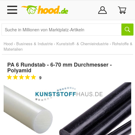
Hood
›
Business & Industrie
›
Kunststoff- & Chemieindustrie
›
Rohstoffe &
Materialien
PA 6 Rundstab - 6-70 mm Durchmesser -
Polyamid
9