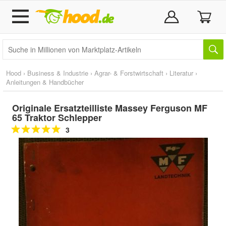
Hood
›
Business & Industrie
›
Agrar- & Forstwirtschaft
›
Literatur
›
Anleitungen & Handbücher
Originale Ersatzteilliste Massey Ferguson MF
65 Traktor Schlepper
3