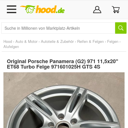
Hood
›
Auto & Motor
›
Autoteile & Zubehör
›
Reifen & Felgen
›
Felgen
›
Alufelgen
Original Porsche Panamera (G2) 971 11,5x20"
ET68 Turbo Felge 971601025H GTS 4S