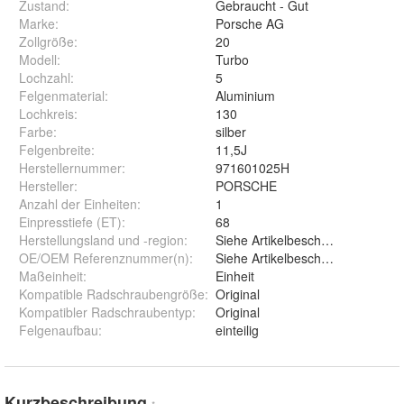
Zustand:
Gebraucht - Gut
Marke:
Porsche AG
Zollgröße
:
20
Modell
:
Turbo
Lochzahl
:
5
Felgenmaterial
:
Aluminium
Lochkreis
:
130
Farbe
:
silber
Felgenbreite
:
11,5J
Herstellernummer
:
971601025H
Hersteller
:
PORSCHE
Anzahl der Einheiten
:
1
Einpresstiefe (ET)
:
68
Herstellungsland und -region
:
Siehe Artikelbeschreibung
OE/OEM Referenznummer(n)
:
Siehe Artikelbeschreibung
Maßeinheit
:
Einheit
Kompatible Radschraubengröße
:
Original
Kompatibler Radschraubentyp
:
Original
Felgenaufbau
:
einteilig
Kurzbeschreibung