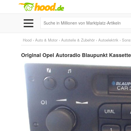
Hood
›
Auto & Motor
›
Autoteile & Zubehör
›
Autoelektrik
›
Sons
Original Opel Autoradio Blaupunkt Kasset