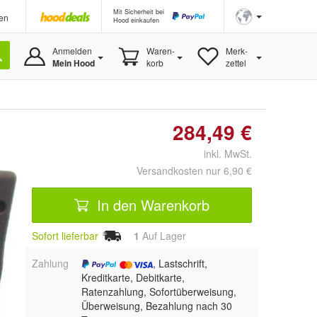
Mit Sicherheit bei
en
Hood einkaufen
Anmelden
Waren-
Merk-
Mein Hood
korb
zettel
284,49 €
inkl. MwSt.
Versandkosten nur 6,90 €
In den Warenkorb
Sofort lieferbar
1
Auf Lager
Zahlung
, Lastschrift,
Kreditkarte, Debitkarte,
Ratenzahlung, Sofortüberweisung,
Überweisung, Bezahlung nach 30