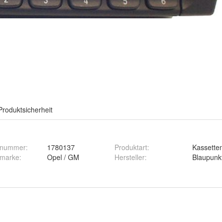
Produktsicherheit
ernummer
:
1780137
Produktart
:
Kassetten
gmarke
:
Opel / GM
Hersteller
:
Blaupunk