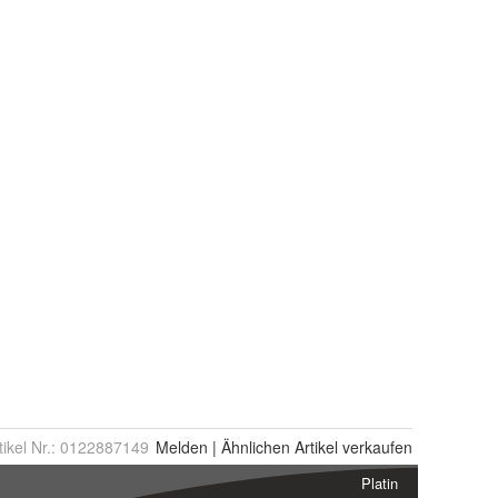
tikel Nr.:
0122887149
Melden
|
Ähnlichen
Artikel verkaufen
Platin