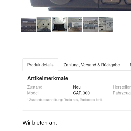
Produktdetails
Zahlung, Versand & Rückgabe
Artikelmerkmale
Zustand:
Neu
Herstell
Modell
:
CAR 300
Fahrzeu
* Zustandsbeschreibung: Radio neu, Radiocode fehlt.