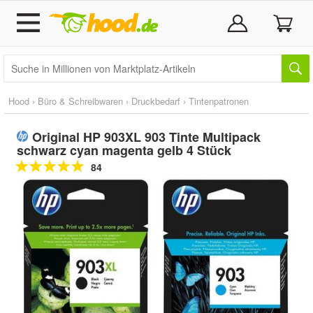
Hood
›
Büro & Schreibwaren
›
Druckbedarf
›
Tintenpatronen
Original HP 903XL 903 Tinte Multipack
schwarz cyan magenta gelb 4 Stück
84