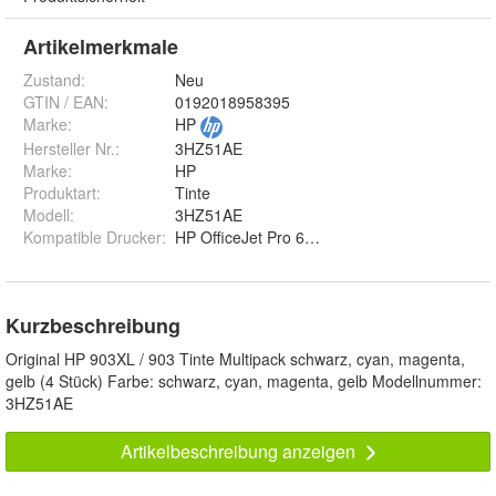
Artikelmerkmale
Zustand:
Neu
GTIN / EAN:
0192018958395
Marke:
HP
Hersteller Nr.:
3HZ51AE
Marke
:
HP
Produktart
:
Tinte
Modell
:
3HZ51AE
Kompatible Drucker
:
HP OfficeJet Pro 6970
Kurzbeschreibung
Original HP 903XL / 903 Tinte Multipack schwarz, cyan, magenta,
gelb (4 Stück) Farbe: schwarz, cyan, magenta, gelb Modellnummer:
3HZ51AE
Artikelbeschreibung anzeigen