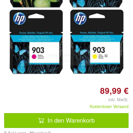
Doppelt antippen zum
vergrößern
89,99 €
inkl. MwSt.
Kostenloser Versand
In den Warenkorb
9
Auf Lager
90
 verkauft