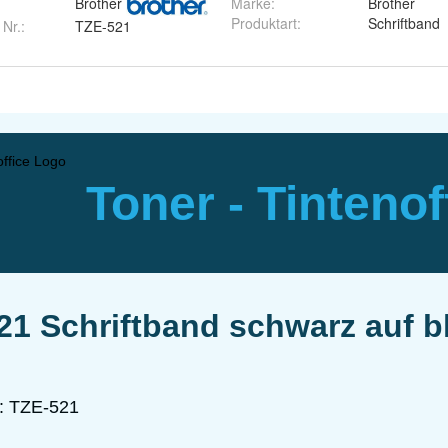
Brother
Marke
:
Brother
Produktart
:
Schriftband
 Nr.:
TZE-521