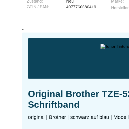
Zustand:
Neu
Marke:
GTIN / EAN:
4977766686419
Hersteller