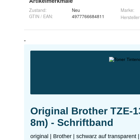
Artikelmerkmale
Zustand:
Neu
Marke:
GTIN / EAN:
4977766684811
Hersteller