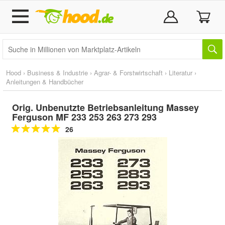
Hood
›
Business & Industrie
›
Agrar- & Forstwirtschaft
›
Literatur
›
Anleitungen & Handbücher
Orig. Unbenutzte Betriebsanleitung Massey
Ferguson MF 233 253 263 273 293
26