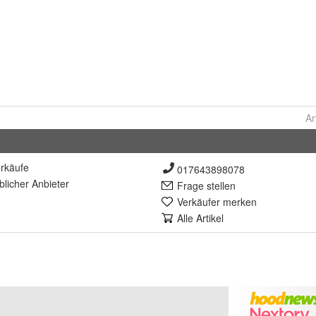
Ar
rkäufe
017643898078
lich
er Anbieter
Frage stellen
Verkäufer merken
Alle Artikel