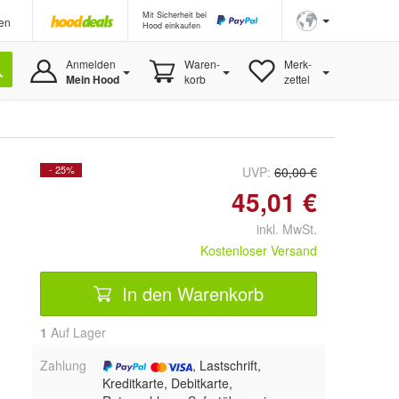
Mit Sicherheit bei
en
Hood einkaufen
Anmelden
Waren-
Merk-
Mein Hood
korb
zettel
- 25%
UVP:
60,00 €
45,01 €
inkl. MwSt.
Kostenloser Versand
In den Warenkorb
1
Auf Lager
Zahlung
, Lastschrift,
Kreditkarte, Debitkarte,