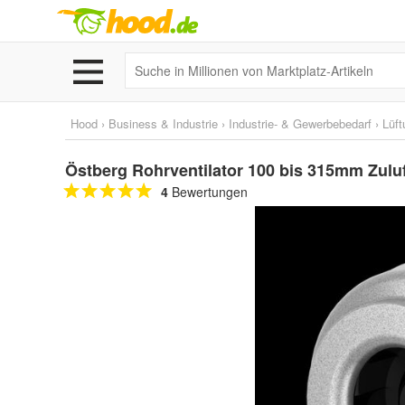
Hood
›
Business & Industrie
›
Industrie- & Gewerbebedarf
›
Lüft
Östberg Rohrventilator 100 bis 315mm Zuluf
4
Bewertungen