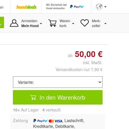
Mit Sicherheit bei
en
Hood einkaufen
Anmelden
Waren-
Merk-
Mein Hood
korb
zettel
50,00 €
ab
inkl. MwSt.
Versandkosten nur 7,90 €
In den Warenkorb
10+
Auf Lager
4
 verkauft
Zahlung
, Lastschrift,
Kreditkarte, Debitkarte,