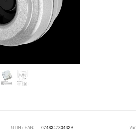
GTIN / EAN:
0748347304329
Var