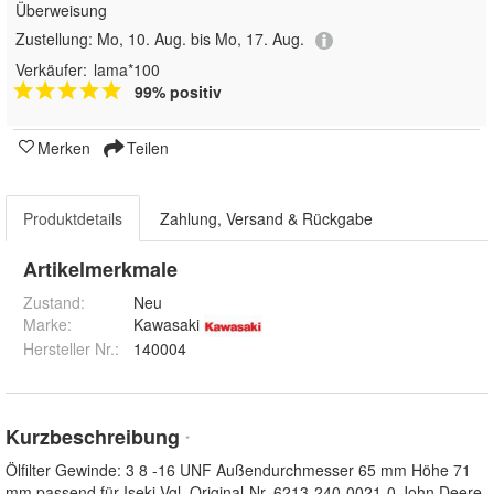
Überweisung
Zustellung:
Mo, 10. Aug. bis Mo, 17. Aug.
Verkäufer:
lama*100
99% positiv
Merken
Teilen
Produktdetails
Zahlung, Versand & Rückgabe
Artikelmerkmale
Zustand:
Neu
Marke:
Kawasaki
Hersteller Nr.:
140004
Kurzbeschreibung
*
Ölfilter Gewinde: 3 8 -16 UNF Außendurchmesser 65 mm Höhe 71
mm passend für Iseki Vgl. Original-Nr. 6213-240-0021-0 John Deere