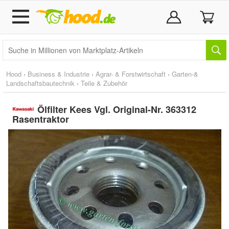
Hood
›
Business & Industrie
›
Agrar- & Forstwirtschaft
›
Garten-&
Landschaftsbautechnik
›
Teile & Zubehör
Ölfilter Kees Vgl. Original-Nr. 363312
Rasentraktor