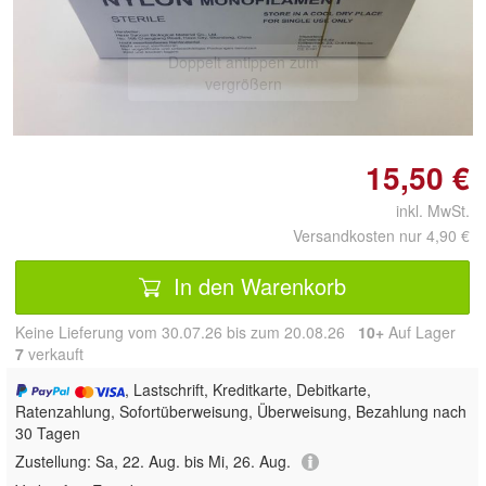
Doppelt antippen zum
vergrößern
15,50 €
inkl. MwSt.
Versandkosten nur 4,90 €
In den Warenkorb
Keine Lieferung vom 30.07.26 bis zum 20.08.26
10+
Auf Lager
7
 verkauft
, Lastschrift, Kreditkarte, Debitkarte,
Ratenzahlung, Sofortüberweisung, Überweisung, Bezahlung nach
30 Tagen
Zustellung:
Sa, 22. Aug. bis Mi, 26. Aug.