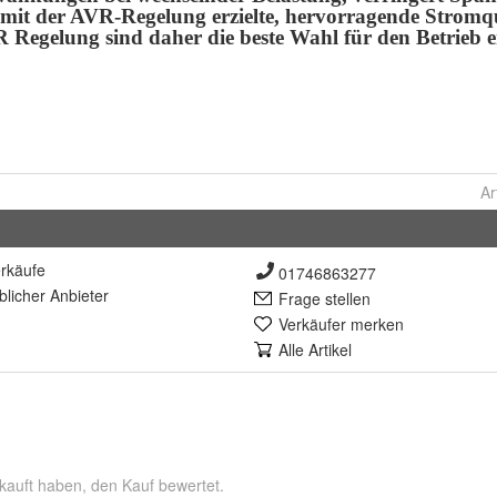
Ar
rkäufe
01746863277
lich
er Anbieter
Frage stellen
Verkäufer merken
Alle Artikel
kauft haben, den Kauf bewertet.