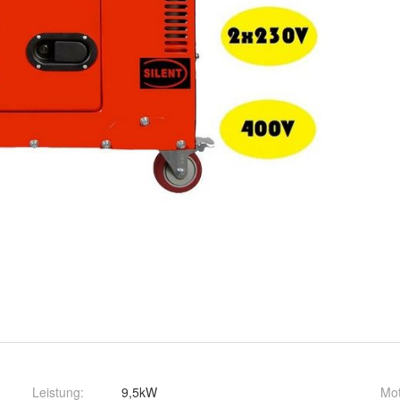
Leistung
:
9,5kW
Mot