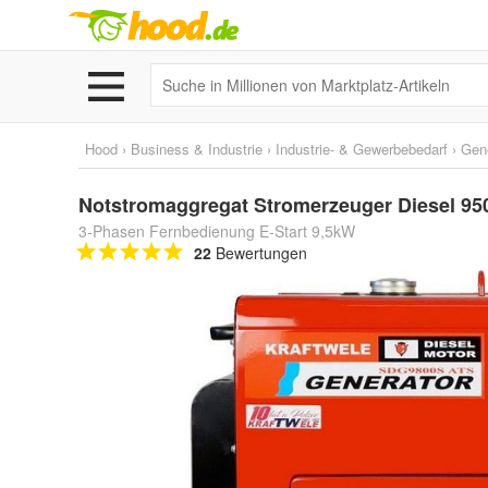
Hood
›
Business & Industrie
›
Industrie- & Gewerbebedarf
›
Gen
Notstromaggregat Stromerzeuger Diesel 95
3-Phasen Fernbedienung E-Start 9,5kW
22
Bewertungen