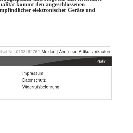
tikel Nr.:
0103192762
Melden
|
Ähnlichen
Artikel verkaufen
Platin
Impressum
Datenschutz
Widerrufsbelehrung