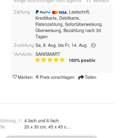
Einige Ausführungen nicht lagernd.
11
 verkauft
Zahlung
, Lastschrift,
Kreditkarte, Debitkarte,
Ratenzahlung, Sofortüberweisung,
Überweisung, Bezahlung nach 30
Tagen
Zustellung
Sa, 8. Aug. bis Fr, 14. Aug.
Verkäufer
SANISMART
100% positiv
Merken
Preis vorschlagen
Teilen
sführung_1
:
4-fach und 6-fach
ße
:
20 x 30 cm, 45 x 45 cm, 50 x 60 cm und 10 x 90 cm