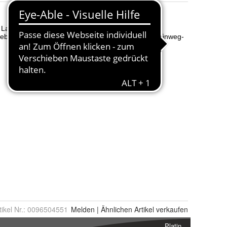
tikel Nr.:
0096504551
Melden
|
Ähnlichen
Artikel verkaufen
Platin