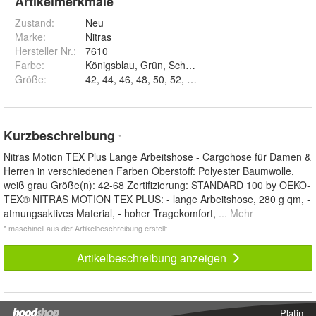
Artikelmerkmale
Zustand:
Neu
Marke:
Nitras
Hersteller Nr.:
7610
Farbe
:
Größe
:
Kurzbeschreibung
*
Nitras Motion TEX Plus Lange Arbeitshose - Cargohose für Damen &
Herren in verschiedenen Farben Oberstoff: Polyester Baumwolle,
weiß grau Größe(n): 42-68 Zertifizierung: STANDARD 100 by OEKO-
TEX® NITRAS MOTION TEX PLUS: - lange Arbeitshose, 280 g qm, -
atmungsaktives Material, - hoher Tragekomfort,
... Mehr
* maschinell aus der Artikelbeschreibung erstellt
Artikelbeschreibung anzeigen
Platin