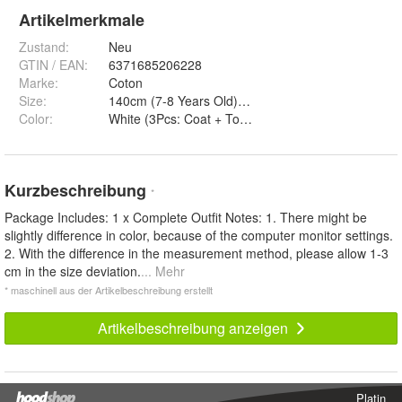
Artikelmerkmale
Zustand:
Neu
GTIN / EAN:
6371685206228
Marke:
Coton
Size
:
140cm (7-8 Years Old), 100cm (3-4 Years Old), 13
Color
:
White (3Pcs: Coat + Top + Skirt), White Shine (3Pcs
Kurzbeschreibung
*
Package Includes: 1 x Complete Outfit Notes: 1. There might be
slightly difference in color, because of the computer monitor settings.
2. With the difference in the measurement method, please allow 1-3
cm in the size deviation.
... Mehr
* maschinell aus der Artikelbeschreibung erstellt
Artikelbeschreibung anzeigen
Platin