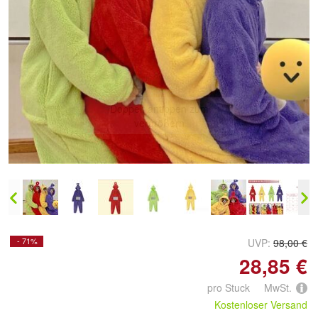
Doppelt antippen zum
vergrößern
- 71%
UVP:
98,00 €
28,85 €
pro Stuck MwSt.
Kostenloser Versand