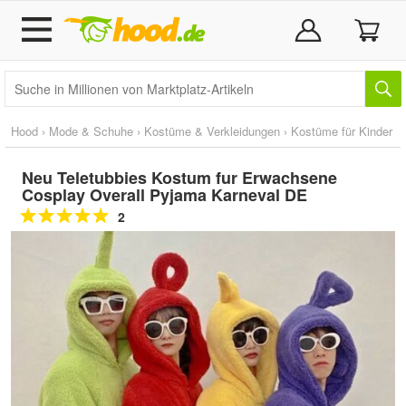
Hood
›
Mode & Schuhe
›
Kostüme & Verkleidungen
›
Kostüme für Kinder
Neu Teletubbies Kostum fur Erwachsene
Cosplay Overall Pyjama Karneval DE
2