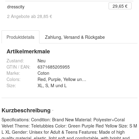
29,65 €
dresscity
2 Angebote ab 28,85 €
Produktdetails
Zahlung, Versand & Rückgabe
Artikelmerkmale
Zustand:
Neu
GTIN / EAN:
6371685205955
Marke:
Coton
Colors
:
Red, Purple, Yellow und Green
Size
:
XL, S, M und L
Kurzbeschreibung
*
Specifications: Condition: Brand New Material: Polyester+Coral
Velvet Theme: Teletubbies Color: Green Purple Red Yellow Size: S M
L XL Gender: Unisex for Adult & Teens Features: Made of high
quality material, elastic, light soft and comfortable, with bright and