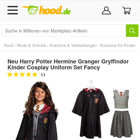
Hood
›
Mode & Schuhe
›
Kostüme & Verkleidungen
›
Kostüme für Kinder
Neu Harry Potter Hermine Granger Gryffindor
Kinder Cosplay Uniform Set Fancy
11