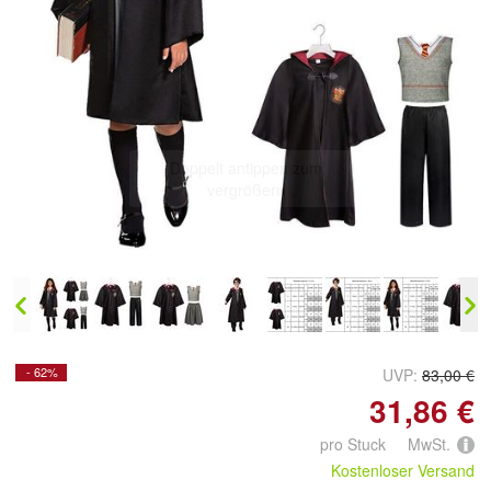
Doppelt antippen zum
vergrößern
- 62%
UVP:
83,00 €
31,86 €
pro Stuck MwSt.
Kostenloser Versand