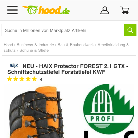
Hood
›
Business & Industrie
›
Bau & Bauhandwerk
›
Arbeitskleidung & -
schutz
›
Schuhe & Stiefel
NEU - HAIX Protector FOREST 2.1 GTX -
Schnittschutzstiefel Forststiefel KWF
4