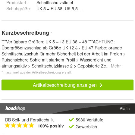
Produktart
:
Schnittschutzstiefel
Schuhgröße
:
UK 5 = EU 38, UK 5,5 = EU 39, UK 6 = EU 39, UK 6
Kurzbeschreibung
*
***Verfügbare Größen: UK 5 – 13 EU 38 – 48 ***ACHTUNG:
Übergrößenzuschlag ab Größe UK 12½ - EU 47 Farbe: orange
Schnittschutzschuh für mehr Sicherheit bei der Arbeit im Freien >
Rutschsichere Sohle mit starkem Profil > Wasserdicht und
atmungsaktiv > Schnittschutzklasse 2 > Gepolsterte Ze
... Mehr
* maschinell aus der Artikelbeschreibung erstellt
Artikelbeschreibung anzeigen
Platin
DB Seil- und Forsttechnik
5980 Verkäufe
100% positiv
Gewerblich