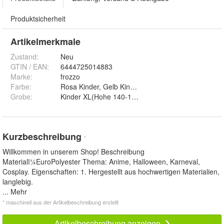
Produktsicherheit
Artikelmerkmale
Zustand:
Neu
GTIN / EAN:
6444725014883
Marke:
frozzo
Farbe
:
Grobe
:
Kinder XL(Hohe 140-150CM), Kinder S (Hohe 110
Kurzbeschreibung
*
Willkommen in unserem Shop! Beschreibung
Materialï¼EuroPolyester Thema: Anime, Halloween, Karneval,
Cosplay. Eigenschaften: 1. Hergestellt aus hochwertigen Materialien,
langlebig.
... Mehr
* maschinell aus der Artikelbeschreibung erstellt
Artikelbeschreibung anzeigen