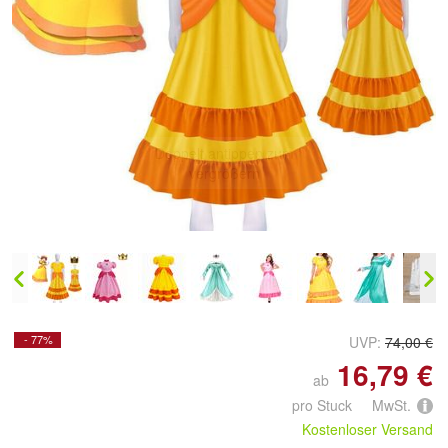
Doppelt antippen zum
vergrößern
- 77%
UVP:
74,00 €
16,79 €
ab
pro Stuck MwSt.
Kostenloser Versand