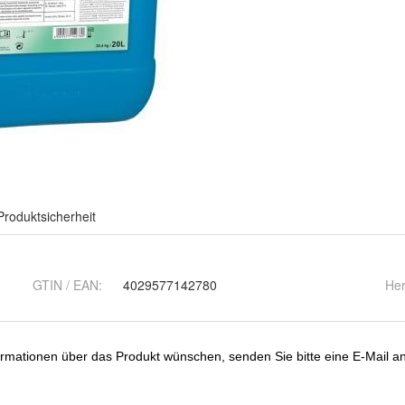
Produktsicherheit
GTIN / EAN:
4029577142780
Her