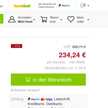
Mit Sicherheit bei
en
Hood einkaufen
Anmelden
Waren-
Merk-
Mein Hood
korb
zettel
- 11%
UVP:
262,71 €
234,24 €
pro Kanister inkl. MwSt.
Versandkosten nur 11,20 €
In den Warenkorb
2
 Kanister verkauft
Zahlung
, Lastschrift,
Kreditkarte, Debitkarte,