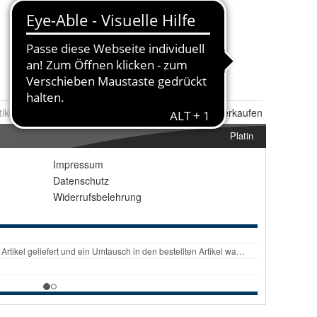
tikel Nr.:
0123358961
Melden
|
Ähnlichen
Artikel verkaufen
Platin
Impressum
Datenschutz
Widerrufsbelehrung