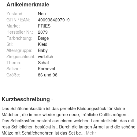
Artikelmerkmale
Zustand:
Neu
GTIN / EAN:
4009384207919
Marke:
FRIES
Hersteller Nr.:
2079
Farbrichtung
:
Beige
Stil
:
Kleid
Altersgruppe
:
Baby
Zielgeschlecht
:
weiblich
Thema
:
Schaf
Saison
:
Karneval
Größe
:
86 und 98
Kurzbeschreibung
*
Das Schäfchenkostüm ist das perfekte Kleidungsstück für kleine
Mädchen, die immer wieder gerne neue, fröhliche Outfits mögen..
Das Schafkostüm besteht aus einem weichen Lammfellkleid, das mit
rosa Schleifchen bestückt ist. Durch die langen Ärmel und die schöne
Mütze mit Schäfchenohren ist das Set be
... Mehr