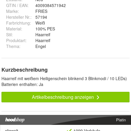
GTIN / EAN:
4009384571942
Marke:
FRIES
Hersteller Nr.:
57194
Farbrichtung
:
Weiß
Material
:
100% PES
Stil
:
Haarreif
Produktart
:
Haarreif
Thema
:
Engel
Kurzbeschreibung
Haarreif mit weißem Heiligenschein blinkend 3 Blinkmodi / 10 LEDs)
Batterien enthalten: Ja
Artikelbeschreibung anzeigen
Platin
clicwelt
1099 Verkäufe