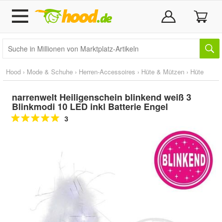
Hood
›
Mode & Schuhe
›
Herren-Accessoires
›
Hüte & Mützen
›
Hüte
narrenwelt Heiligenschein blinkend weiß 3
Blinkmodi 10 LED inkl Batterie Engel
3