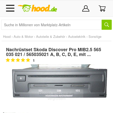
Hood
›
Auto & Motor
›
Autoteile & Zubehör
›
Autoelektrik
›
Sonstige
Nachrüstset Skoda Discover Pro MIB2.5 565
035 021 / 565035021 A, B, C, D, E, mit ...
1
Doppelt antippen zum
vergrößern