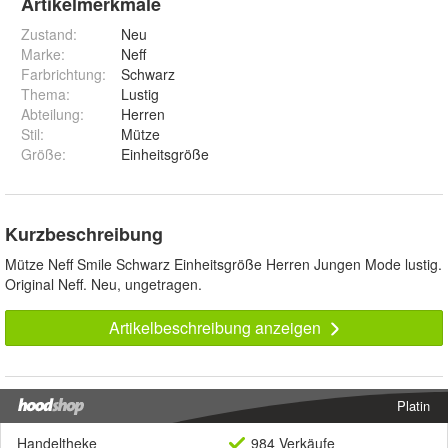
Artikelmerkmale
Zustand:
Neu
Marke:
Neff
Farbrichtung
:
Schwarz
Thema
:
Lustig
Abteilung
:
Herren
Stil
:
Mütze
Größe
:
Einheitsgröße
Kurzbeschreibung
Mütze Neff Smile Schwarz Einheitsgröße Herren Jungen Mode lustig.
Original Neff. Neu, ungetragen.
Artikelbeschreibung anzeigen
Platin
Handeltheke
984 Verkäufe