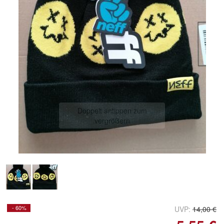
Doppelt antippen zum
vergrößern
- 60%
UVP:
14,00 €