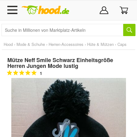
Hood
›
Mode & Schuhe
›
Herren-Accessoires
›
Hüte & Mützen
›
Caps
Mütze Neff Smile Schwarz Einheitsgröße
Herren Jungen Mode lustig
1