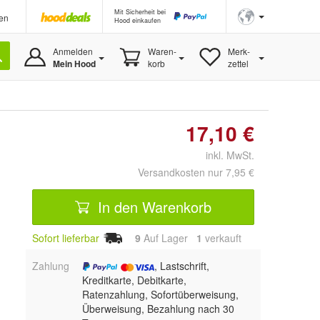
Mit Sicherheit bei
en
Hood einkaufen
Anmelden
Waren-
Merk-
Mein Hood
korb
zettel
17,10 €
inkl. MwSt.
Versandkosten nur 7,95 €
In den Warenkorb
Sofort lieferbar
9
Auf Lager
1
 verkauft
Zahlung
, Lastschrift,
Kreditkarte, Debitkarte,
Ratenzahlung, Sofortüberweisung,
Überweisung, Bezahlung nach 30