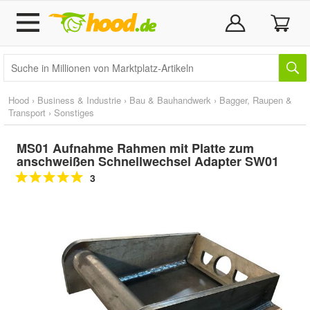
Hood
›
Business & Industrie
›
Bau & Bauhandwerk
›
Bagger, Raupen &
Transport
›
Sonstiges
MS01 Aufnahme Rahmen mit Platte zum
anschweißen Schnellwechsel Adapter SW01
3