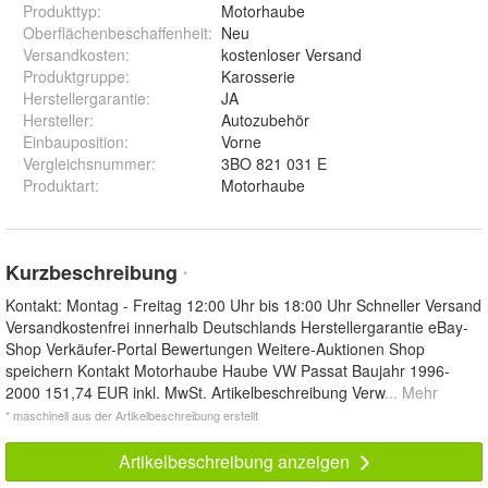
Produkttyp
:
Motorhaube
Oberflächenbeschaffenheit
:
Neu
Versandkosten
:
kostenloser Versand
Produktgruppe
:
Karosserie
Herstellergarantie
:
JA
Hersteller
:
Autozubehör
Einbauposition
:
Vorne
Vergleichsnummer
:
3BO 821 031 E
Produktart
:
Motorhaube
Kurzbeschreibung
*
Kontakt: Montag - Freitag 12:00 Uhr bis 18:00 Uhr Schneller Versand
Versandkostenfrei innerhalb Deutschlands Herstellergarantie eBay-
Shop Verkäufer-Portal Bewertungen Weitere-Auktionen Shop
speichern Kontakt Motorhaube Haube VW Passat Baujahr 1996-
2000 151,74 EUR inkl. MwSt. Artikelbeschreibung Verw
... Mehr
* maschinell aus der Artikelbeschreibung erstellt
Artikelbeschreibung anzeigen