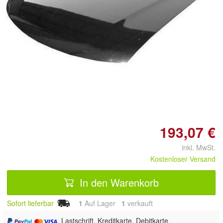
193,07 €
inkl. MwSt.
Kostenloser Versand
In den Warenkorb
Sofort lieferbar
1
Auf Lager
1
 verkauft
, Lastschrift, Kreditkarte, Debitkarte,