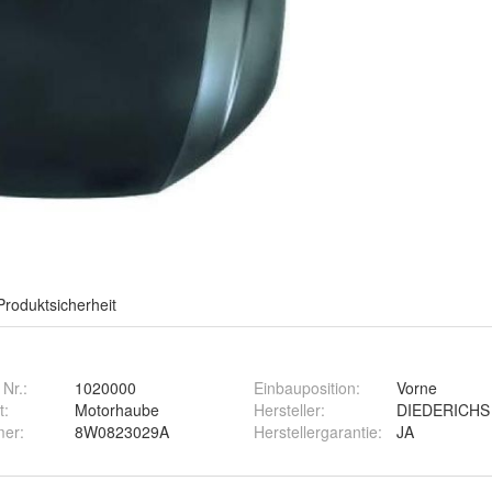
Produktsicherheit
 Nr.:
1020000
Einbauposition
:
Vorne
t
:
Motorhaube
Hersteller
:
DIEDERICHS
mer
:
8W0823029A
Herstellergarantie
:
JA