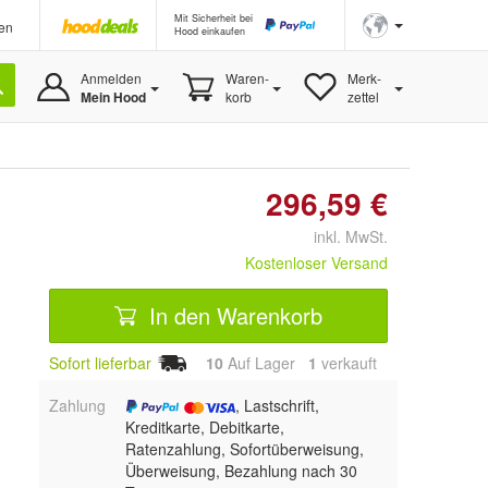
Mit Sicherheit bei
en
Hood einkaufen
Anmelden
Waren-
Merk-
Mein Hood
korb
zettel
296,59 €
inkl. MwSt.
Kostenloser Versand
In den Warenkorb
Sofort lieferbar
10
Auf Lager
1
 verkauft
Zahlung
, Lastschrift,
Kreditkarte, Debitkarte,
Ratenzahlung, Sofortüberweisung,
Überweisung, Bezahlung nach 30