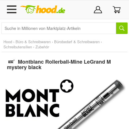
Hood
›
Büro & Schreibwaren
›
Bürobedarf & Schreibwaren
›
Schreibutensilien
›
Zubehör
Montblanc Rollerball-Mine LeGrand M
mystery black