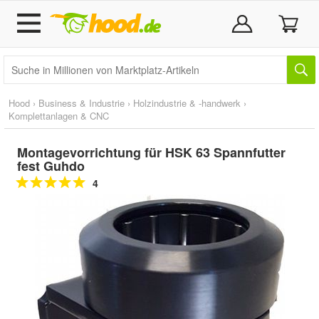
Hood
›
Business & Industrie
›
Holzindustrie & -handwerk
›
Komplettanlagen & CNC
Montagevorrichtung für HSK 63 Spannfutter
fest Guhdo
4