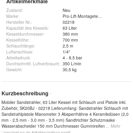
Artikelmerkmale
Zustand:
Neu
Marke:
Pro-Lift-Montagetechnik
Hersteller Nr.:
02218
Kapazität des Kessels
:
63 Liter
Kesseldurchmesser
:
380 mm
Kesselhöhe
:
700 mm
Schlauchlänge
:
2,5 m
Luftanschluss
:
1/4"
Arbeitsdruck
:
4 - 8,5 bar
Durchschnittl. Luftverbrauch
:
350 L/min
Gewicht
:
30,5 kg
Kurzbeschreibung
*
Mobiler Sandstrahler, 63 Liter Kessel mit Schlauch und Pistole inkl.
Zubehör, SK20BJ - 02218 Lieferumfang: Sandstrahler Schlauch mit
Sandstrahlpistole Manometer 3 Absperrhähne 4 Keramikdüsen (2,0
mm - 2,5 mm - 3,0 mm - 3,5 mm) Sandtrichter Schutzmaske
Wasserabscheider 150 mm Durchmesser Gummireifen
... Mehr
* maschinell aus der Artikelbeschreibung erstellt