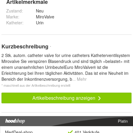
Artikelmerkmale
Zustand:
Neu
Marke:
MiroValve
Katheter
:
Urin
Kurzbeschreibung
*
2 Stk. autom. catheter valve for urine catheters Katheterventilsystem
Mirovalve Sie verspüren Blasendruck und sind täglich »belastet« mit
einem unansehnlichen UrinbeutelEuro MiroValve® ist die
Erleichterung bei Ihren täglichen Aktivitäten. Das ist eine Neuheit im
Bereich der Inkontinenzversorgung, b
... Mehr
* maschinell aus der Artikelbeschreibung erstellt
Artikelbeschreibung anzeigen
Platin
MedDeal-shop
401 Verkäufe