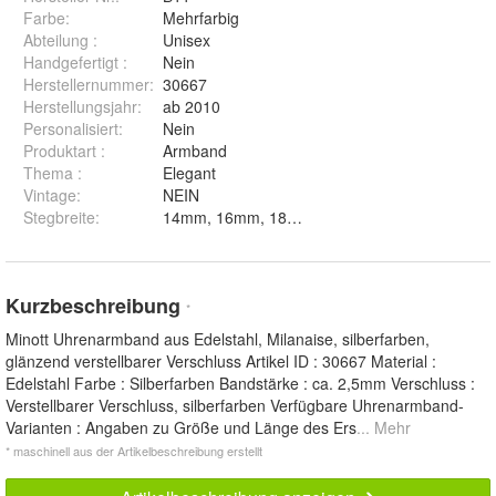
Farbe
:
Mehrfarbig
Abteilung
:
Unisex
Handgefertigt
:
Nein
Herstellernummer
:
30667
Herstellungsjahr
:
ab 2010
Personalisiert
:
Nein
Produktart
:
Armband
Thema
:
Elegant
Vintage
:
NEIN
Stegbreite
:
14mm, 16mm, 18mm, 20mm und 22mm
Kurzbeschreibung
*
Minott Uhrenarmband aus Edelstahl, Milanaise, silberfarben,
glänzend verstellbarer Verschluss Artikel ID : 30667 Material :
Edelstahl Farbe : Silberfarben Bandstärke : ca. 2,5mm Verschluss :
Verstellbarer Verschluss, silberfarben Verfügbare Uhrenarmband-
Varianten : Angaben zu Größe und Länge des Ers
... Mehr
* maschinell aus der Artikelbeschreibung erstellt