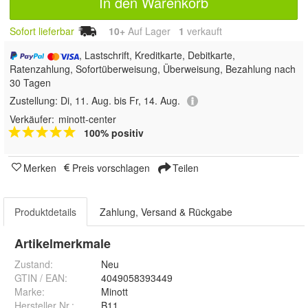
In den Warenkorb
Sofort lieferbar
10+
Auf Lager
1
 verkauft
, Lastschrift, Kreditkarte, Debitkarte,
Ratenzahlung, Sofortüberweisung, Überweisung, Bezahlung nach
30 Tagen
Zustellung:
Di, 11. Aug. bis Fr, 14. Aug.
Verkäufer:
minott-center
100% positiv
Merken
Preis vorschlagen
Teilen
Produktdetails
Zahlung, Versand & Rückgabe
Artikelmerkmale
Zustand:
Neu
GTIN / EAN:
4049058393449
Marke:
Minott
Hersteller Nr.:
B11