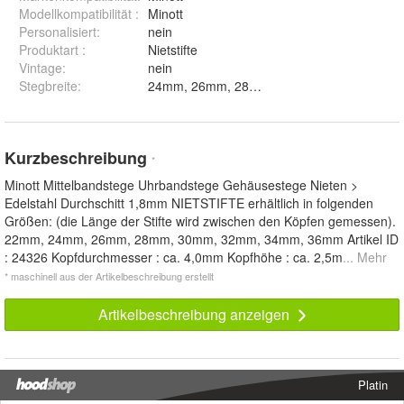
Modellkompatibilität
:
Minott
Personalisiert
:
nein
Produktart
:
Nietstifte
Vintage
:
nein
Stegbreite
:
Kurzbeschreibung
*
Minott Mittelbandstege Uhrbandstege Gehäusestege Nieten >
Edelstahl Durchschitt 1,8mm NIETSTIFTE erhältlich in folgenden
Größen: (die Länge der Stifte wird zwischen den Köpfen gemessen).
22mm, 24mm, 26mm, 28mm, 30mm, 32mm, 34mm, 36mm Artikel ID
: 24326 Kopfdurchmesser : ca. 4,0mm Kopfhöhe : ca. 2,5m
... Mehr
* maschinell aus der Artikelbeschreibung erstellt
Artikelbeschreibung anzeigen
Platin