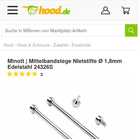
Hood
›
Uhren & Schmuck
›
Zubehör
›
Ersatzteile
Minott | Mittelbandstege Nietstifte Ø 1,8mm
Edelstahl 24326S
3