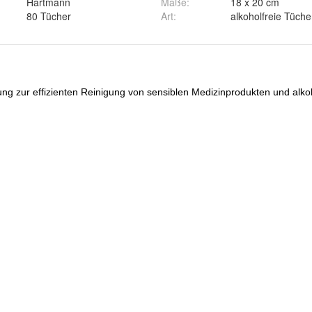
Hartmann
Maße
:
18 x 20 cm
80 Tücher
Art
:
alkoholfreie Tüche