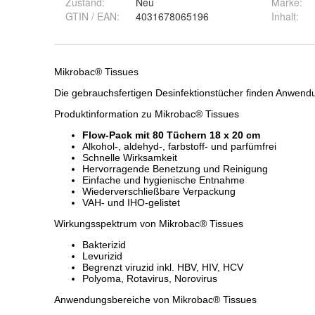
Zustand:
Neu
Marke:
GTIN / EAN:
4031678065196
Inhalt
: