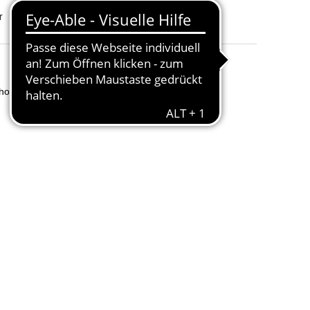
Typ
:
vorgetränkte Tücher
r