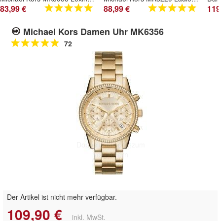
83,99 €
88,99 €
119
Michael Kors Damen Uhr MK6356
72
Doppelt antippen zum
vergrößern
Der Artikel ist nicht mehr verfügbar.
109,90 €
inkl. MwSt.