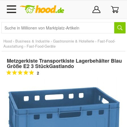
Hood
›
Business & Industrie
›
Gastronomie & Hotellerie
›
Fast-Food-
Ausstattung
›
Fast-Food-Geräte
Metzgerkiste Transportkiste Lagerbehälter Blau
Größe E2 3 StückGastlando
2