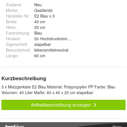
Zustand:
Neu
Marke:
Gastlando
Hersteller Nr.:
E2 Blau x 3
Breite
:
40 cm
Höhe
:
20 cm
Farbrichtung
:
Blau
Hinweis
:
für Hochdruckreinigung geeignet
Eigenschaft
:
stapelbar
Besonderheit
:
lebensmittelneutral
Länge
:
60 cm
Kurzbeschreibung
3 x Metzgerkiste E2 Blau Material: Polypropylen PP Farbe: Blau
Volumen: 40 Liter Maße: 60 x 40 x 20 cm stapelbar
Artikelbeschreibung anzeigen
Platin