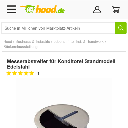
Hood
›
Business & Industrie
›
Lebensmittel-Ind. & -handwerk
›
Bäckereiausstattung
Messerabstreifer für Konditorei Standmodell
Edelstahl
1