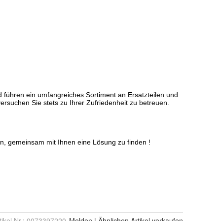
tikel Nr.:
0073397220
Melden
|
Ähnlichen
Artikel verkaufen