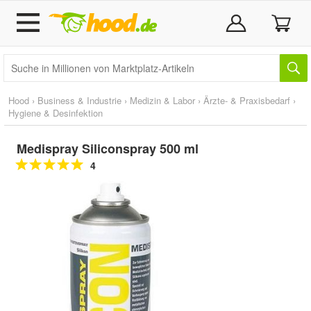
Hood
›
Business & Industrie
›
Medizin & Labor
›
Ärzte- & Praxisbedarf
›
Hygiene & Desinfektion
Medispray Siliconspray 500 ml
4