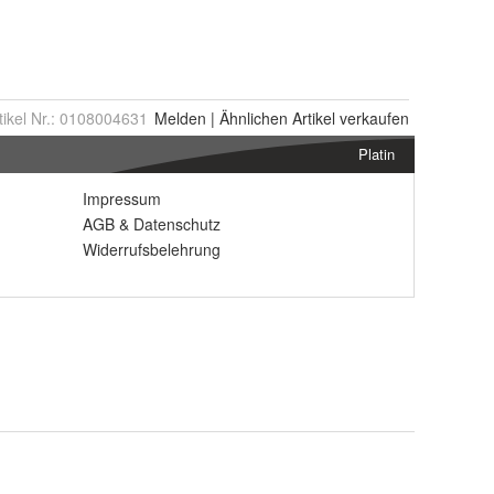
tikel Nr.:
0108004631
Melden
|
Ähnlichen
Artikel verkaufen
Platin
Impressum
AGB
&
Datenschutz
Widerrufsbelehrung