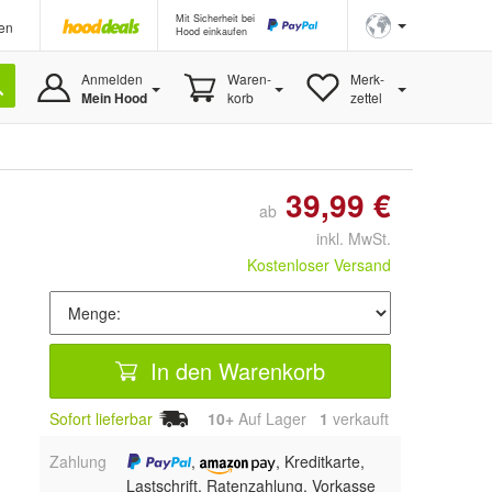
Mit Sicherheit bei
en
Hood einkaufen
Anmelden
Waren-
Merk-
Mein Hood
korb
zettel
39,99 €
ab
inkl. MwSt.
Kostenloser Versand
In den Warenkorb
Sofort lieferbar
10+
Auf Lager
1
 verkauft
Zahlung
,
, Kreditkarte,
Lastschrift, Ratenzahlung, Vorkasse