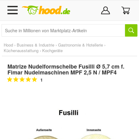
Hood
›
Business & Industrie
›
Gastronomie & Hotellerie
›
Küchenausstattung
›
Kochgeräte
Matrize Nudelformscheibe Fusilli Ø 5,7 cm f.
Fimar Nudelmaschinen MPF 2,5 N / MPF4
1